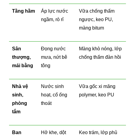
Tầng hầm
Áp lực nước
Vữa chống thấm
ngầm, rò rỉ
ngược, keo PU,
màng bitum
Sân
Đọng nước
Màng khò nóng, lớp
thượng,
mưa, nứt bê
chống thấm đàn hồi
mái bằng
tông
Nhà vệ
Nước sinh
Vữa gốc xi măng
sinh,
hoạt, cổ ống
polymer, keo PU
phòng
thoát
tắm
Ban
Hở khe, dột
Keo trám, lớp phủ