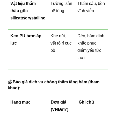
Vật liệu thẩm
Tường, sàn
Thấm sâu, bền
thấu gốc
bê tông
vĩnh viễn
silicate/crystalline
Keo PU bơm áp
Khe nứt,
Dẻo, bám dính,
lực
vết rò rỉ cục
khắc phục
bộ
điểm yếu tức
thời
💰
Báo giá dịch vụ chống thấm tầng hầm (tham
khảo):
Hạng mục
Đơn giá
Ghi chú
(VNĐ/m²)