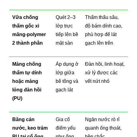
Vữa chống
Quét 2–3
Thẩm thấu sâu,
thấm gốc xi
lớp trực
độ bám dính cao,
măng-polymer
tiếp lên bề
phù hợp để lát
2 thành phần
mặt sàn
gạch lên trên
Màng chống
Áp dụng ở
Đàn hồi, linh hoạt,
thấm tự dính
lớp giữa
xử lý được các
hoặc màng
bê tông và
vết nứt nhỏ
lỏng đàn hồi
gạch lát
(PU)
Băng cản
Gia cố
Ngăn nước rò rỉ
nước, keo trám
điểm yếu
quanh ống thoát,
PU tại cổ ống
như ống
bền chắc