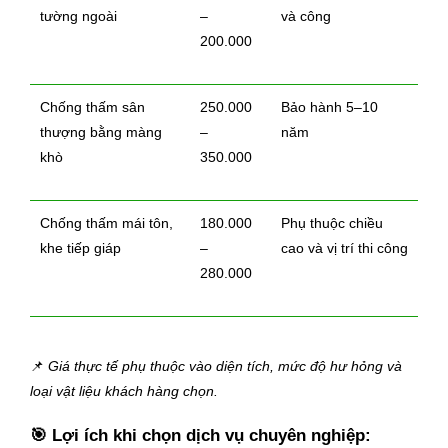
tường ngoài
–
và công
200.000
Chống thấm sân
250.000
Bảo hành 5–10
thượng bằng màng
–
năm
khò
350.000
Chống thấm mái tôn,
180.000
Phụ thuộc chiều
khe tiếp giáp
–
cao và vị trí thi công
280.000
📌
Giá thực tế phụ thuộc vào diện tích, mức độ hư hỏng và
loại vật liệu khách hàng chọn.
🎯
Lợi ích khi chọn dịch vụ chuyên nghiệp: