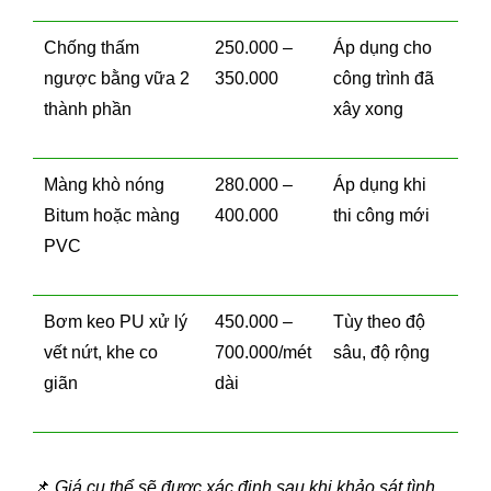
Chống thấm
250.000 –
Áp dụng cho
ngược bằng vữa 2
350.000
công trình đã
thành phần
xây xong
Màng khò nóng
280.000 –
Áp dụng khi
Bitum hoặc màng
400.000
thi công mới
PVC
Bơm keo PU xử lý
450.000 –
Tùy theo độ
vết nứt, khe co
700.000/mét
sâu, độ rộng
giãn
dài
📌
Giá cụ thể sẽ được xác định sau khi khảo sát tình