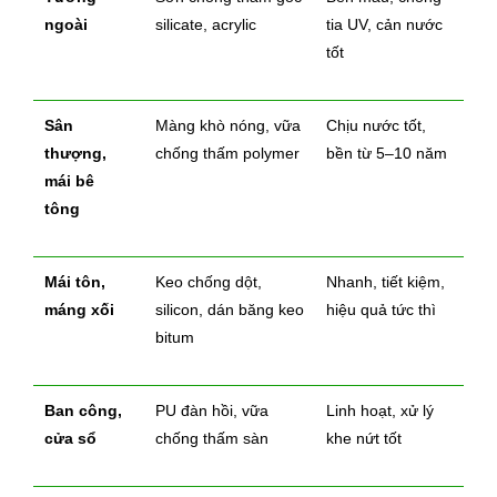
ngoài
silicate, acrylic
tia UV, cản nước
tốt
Sân
Màng khò nóng, vữa
Chịu nước tốt,
thượng,
chống thấm polymer
bền từ 5–10 năm
mái bê
tông
Mái tôn,
Keo chống dột,
Nhanh, tiết kiệm,
máng xối
silicon, dán băng keo
hiệu quả tức thì
bitum
Ban công,
PU đàn hồi, vữa
Linh hoạt, xử lý
cửa sổ
chống thấm sàn
khe nứt tốt