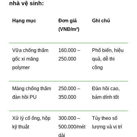
nhà vệ sinh:
Hạng mục
Đơn giá
Ghi chú
(VNĐ/m²)
Vữa chống thấm
160.000 –
Phổ biến, hiệu
gốc xi măng
250.000
quả, dễ thi
polymer
công
Màng chống thấm
250.000 –
Đàn hồi cao,
đàn hồi PU
350.000
bám dính tốt
Xử lý cổ ống, hộp
300.000 –
Tùy theo số
kỹ thuật
500.000/mét
lượng và vị trí
dài