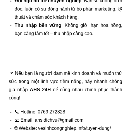
Đội ngũ hỗ trợ chuyên nghiệp
: Bạn sẽ không đơn
độc, luôn có sự đồng hành từ bộ phận marketing, kỹ
thuật và chăm sóc khách hàng.
Thu nhập bền vững
: Không giới hạn hoa hồng,
bạn càng làm tốt – thu nhập càng cao.
📌 Nếu bạn là người đam mê kinh doanh và muốn thử
sức trong một lĩnh vực tiềm năng, hãy nhanh chóng
gia nhập
AHS 24H
để cùng nhau chinh phục thành
công!
📞 Hotline: 0769 272828
📧 Email: ahs.dichvu@gmail.com
🌐 Website: vesinhcongnghiep.info/tuyen-dung/