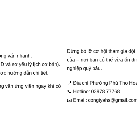
Đừng bỏ lỡ cơ hội tham gia đội
hỏng vấn nhanh.
của – nơi bạn có thể vừa ổn đị
và sơ yếu lý lịch cơ bản).
nghiệp quý báu.
ợc hướng dẫn chi tiết.
📍 Địa chỉ:Phường Phú Thọ Ho
ng vấn ứng viên ngay khi có
📞 Hotline: 03978 77768
📧 Email: congtyahs@gmail.co