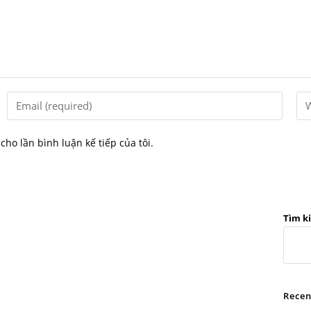
cho lần bình luận kế tiếp của tôi.
Tìm k
 LIÊN HỆ
THỐNG TIN LIÊN HỆ MIỀN NA
Recen
1A Tân Quý, phường Phú
Địa chỉ: An Mỹ, xã Phú Túc, tỉnh Vĩ