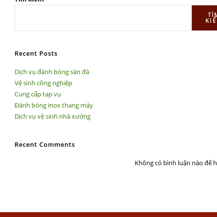
TÌ
KI
Recent Posts
Dịch vụ đánh bóng sàn đá
Vệ sinh công nghiệp
Cung cấp tạp vụ
THÔNG TIN
Đánh bóng inox thang máy
Dịch vụ vệ sinh nhà xưởng
Địa chỉ: 16
Thọ Hoà, T
Recent Comments
Không có bình luận nào để hi
Điện thoại:
Hotline: 07
272828