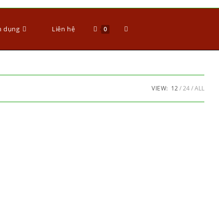
n dụng
Liên hệ
0
VIEW:
12
24
ALL