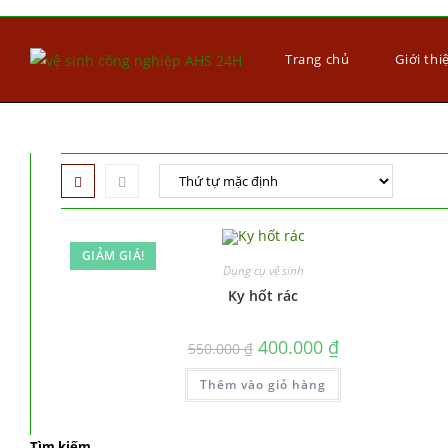
Trang chủ
Giới thi
GIẢM GIÁ!
Dụng cụ vệ sinh
Ky hốt rác
400.000
₫
550.000
₫
Thêm vào giỏ hàng
Tìm kiếm